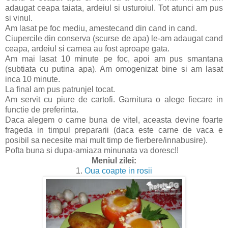
adaugat ceapa taiata, ardeiul si usturoiul. Tot atunci am pus
si vinul.
Am lasat pe foc mediu, amestecand din cand in cand.
Ciupercile din conserva (scurse de apa) le-am adaugat cand
ceapa, ardeiul si carnea au fost aproape gata.
Am mai lasat 10 minute pe foc, apoi am pus smantana
(subtiata cu putina apa). Am omogenizat bine si am lasat
inca 10 minute.
La final am pus patrunjel tocat.
Am servit cu piure de cartofi. Garnitura o alege fiecare in
functie de preferinta.
Daca alegem o carne buna de vitel, aceasta devine foarte
frageda in timpul prepararii (daca este carne de vaca e
posibil sa necesite mai mult timp de fierbere/innabusire).
Pofta buna si dupa-amiaza minunata va doresc!!
Meniul zilei:
1.
Oua coapte in rosii