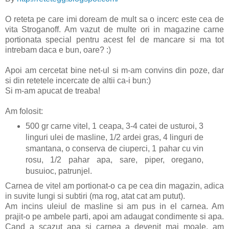
O reteta pe care imi doream de mult sa o incerc este cea de
vita Stroganoff. Am vazut de multe ori in magazine carne
portionata special pentru acest fel de mancare si ma tot
intrebam daca e bun, oare? :)
Apoi am cercetat bine net-ul si m-am convins din poze, dar
si din retetele incercate de altii ca-i bun:)
Si m-am apucat de treaba!
Am folosit:
500 gr carne vitel, 1 ceapa, 3-4 catei de usturoi, 3
linguri ulei de masline, 1/2 ardei gras, 4 linguri de
smantana, o conserva de ciuperci, 1 pahar cu vin
rosu, 1/2 pahar apa, sare, piper, oregano,
busuioc, patrunjel.
Carnea de vitel am portionat-o ca pe cea din magazin, adica
in suvite lungi si subtiri (ma rog, atat cat am putut).
Am incins uleiul de masline si am pus in el carnea. Am
prajit-o pe ambele parti, apoi am adaugat condimente si apa.
Cand a scazut apa si carnea a devenit mai moale, am